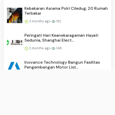
Kebakaran Asrama Polri Ciledug, 20 Rumah
Terbakar
3 months ago
152
Peringati Hari Keanekaragaman Hayati
Sedunia, Shanghai Elect...
2 months ago
148
Inovance Technology Bangun Fasilitas
Pengembangan Motor List...
3 months ago
147
KPK Beri Lima Rekomendasi untuk
Perbaikan KIP Kuliah
3 months ago
146