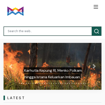
Previous
Next
Karhutla Kepung RI, Menko Polkam
hingga Istana Keluarkan Imbauan
LATEST