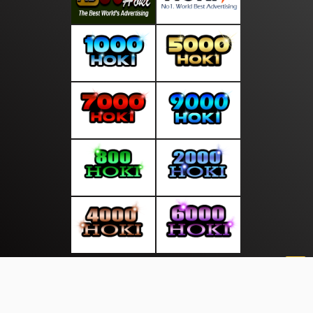
About Us
·
Contact Us
·
Terms & Conditions
·