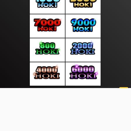
About Us
·
Contact Us
·
Terms & Conditions
·
© saranakabar.com 2026. All rights are reserved
Asia Sport|
Info Olahraga |
Daily News |
|