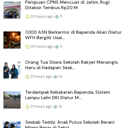
Penipuan CPNS Mencuat di Jatim, Rugi
Ditaksir Tembus Rp20 M
20 hours ago
11
1.000 ASN Berkantor di Bapenda Akan Diatur
WFH Bergilir Usai...
20 hours ago
9
Orang Tua Siswa Sekolah Rakyat Menangis
Haru di Hadapan Sesk...
21 hours ago
14
Terdampak Kebakaran Bapenda, Sistem
Lampu Lalin DKI Diatur M...
21 hours ago
12
Seskab Teddy: Anak Putus Sekolah Berani
Mimpi Besar di Sekol...