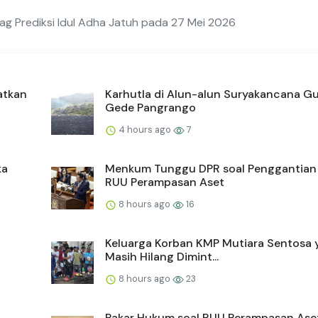
ag Prediksi Idul Adha Jatuh pada 27 Mei 2026
atkan
Karhutla di Alun-alun Suryakancana 
Gede Pangrango
4 hours ago
7
ka
Menkum Tunggu DPR soal Penggantia
RUU Perampasan Aset
8 hours ago
16
Keluarga Korban KMP Mutiara Sentosa 
Masih Hilang Dimint...
8 hours ago
23
Pakar Hukum soal RUU Perampasan Aset