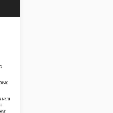
10
ABIMS
h NKRI
 H
ang