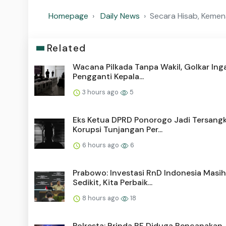
Homepage
Daily News
Secara Hisab, Kemen
Related
Wacana Pilkada Tanpa Wakil, Golkar Ing
Pengganti Kepala...
3 hours ago
5
Eks Ketua DPRD Ponorogo Jadi Tersang
Korupsi Tunjangan Per...
6 hours ago
6
Prabowo: Investasi RnD Indonesia Masih
Sedikit, Kita Perbaik...
8 hours ago
18
Polresta: Bripda RF Diduga Rencanakan