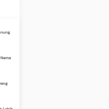
Gunung
n Nama
yang
: Lebih