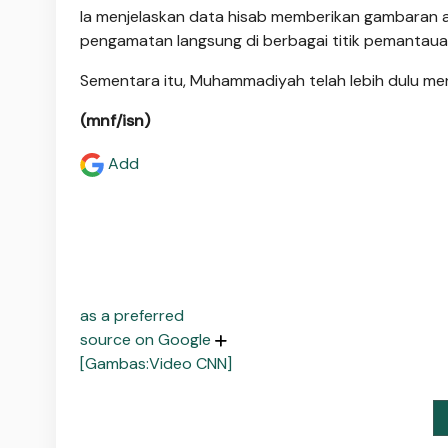
Ia menjelaskan data hisab memberikan gambaran awa
pengamatan langsung di berbagai titik pemantauan
Sementara itu, Muhammadiyah telah lebih dulu me
(mnf/isn)
Add
as a preferred
source on Google
[Gambas:Video CNN]