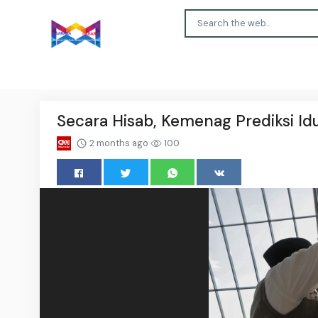
Secara Hisab, Kemenag Prediksi Id
2 months ago
100