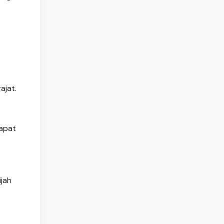
ajat.
dapat
jah