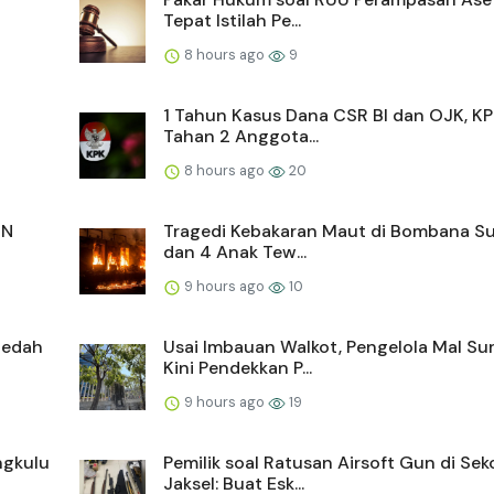
Tepat Istilah Pe...
8 hours ago
9
1 Tahun Kasus Dana CSR BI dan OJK, K
Tahan 2 Anggota...
8 hours ago
20
MN
Tragedi Kebakaran Maut di Bombana Sul
dan 4 Anak Tew...
9 hours ago
10
ledah
Usai Imbauan Walkot, Pengelola Mal Su
Kini Pendekkan P...
9 hours ago
19
ngkulu
Pemilik soal Ratusan Airsoft Gun di Sek
Jaksel: Buat Esk...