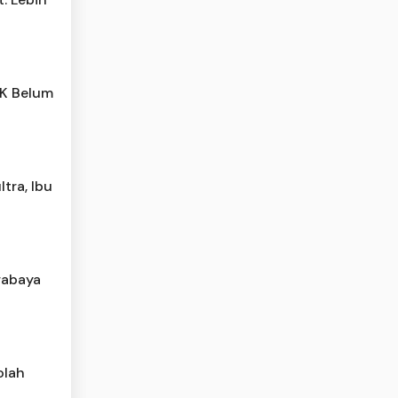
PK Belum
tra, Ibu
rabaya
olah